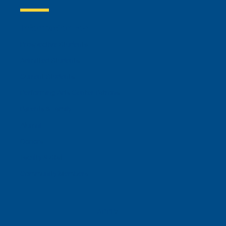
Information For
Prospective Students
Admitted Students
Current Students
Performing Arts Center Patrons
Parents & Family
Alumni
Donors
Faculty & Staff
Community Members
APPLY